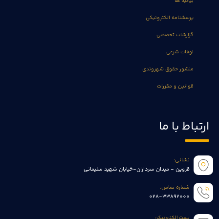
بیانیه ها
پرسشنامه الکترونیکی
گزارشات تخصصی
اوقات شرعی
منشور حقوق شهروندی
قوانین و مقررات
ارتباط با ما
نشانی:
قزوین - میدان سرداران-خیابان شهید سلیمانی
شماره تماس:
028-33892000
پست الکترونیک: