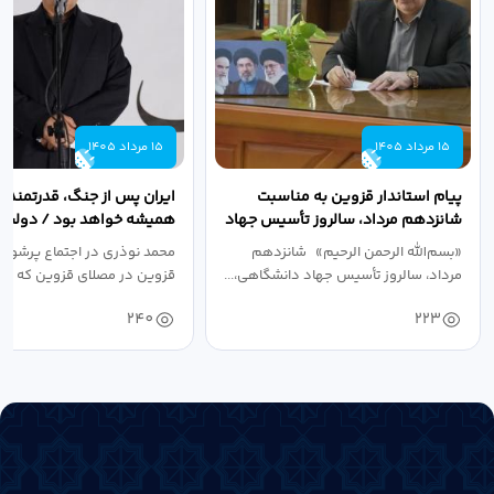
15 مرداد 1405
15 مرداد 1405
پیام استاندار قزوین به مناسبت
ایران پس از جنگ، قدرتمندتر 
شانزدهم مرداد، سالروز تأسیس جهاد
همیشه خواهد بود / دولت د
دانشگاهی
نبرد اقتصادی،...
«بسم‌الله الرحمن الرحیم» شانزدهم
محمد نوذری در اجتماع پرشور 
مرداد، سالروز تأسیس جهاد دانشگاهی،...
قزوین در مصلای قزوین که به 
خون‌خواهی...
240
223