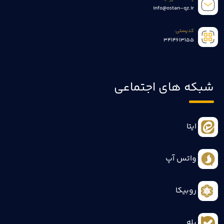
info@ostan-qz.ir
کدپستی:
3414613155
شبکه های اجتماعی
ایتا
واتس آپ
روبیکا
بله