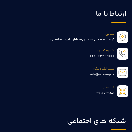
ارتباط با ما
نشانی:
قزوین - میدان سرداران-خیابان شهید سلیمانی
شماره تماس:
028-33892000
پست الکترونیک:
info@ostan-qz.ir
کدپستی:
3414613155
شبکه های اجتماعی