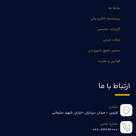
بیانیه ها
پرسشنامه الکترونیکی
گزارشات تخصصی
اوقات شرعی
منشور حقوق شهروندی
قوانین و مقررات
ارتباط با ما
نشانی:
قزوین - میدان سرداران-خیابان شهید سلیمانی
شماره تماس:
028-33892000