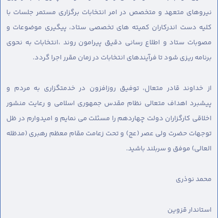
نیروهای متعهد و متخصص در امر انتخابات برگزاری مستمر جلسات با
کلیه دست اندرکاران کمیته های تخصصی ستاد، پیگیری موضوعات و
مصوبات ستاد و اطلاع رسانی دقیق پیرامون روند ،انتخابات به نحوی
برنامه ریزی شود تا فرآیندهای انتخابات در زمان مقرر اجرا گردد.
از خداوند قادر متعال، توفیق روزافزون در خدمتگزاری به مردم و
پیشبرد اهداف متعالی نظام مقدس جمهوری اسلامی و رعایت منشور
اخلاقی کارگزاران دولت چهاردهم را مسئلت می نمایم و امیدوارم در ظل
توجهات حضرت ولی عصر (عج) و تحت زعامت مقام معظم رهبری (مدظله
العالی) موفق و سربلند باشید.
محمد نوذری
استاندار قزوین