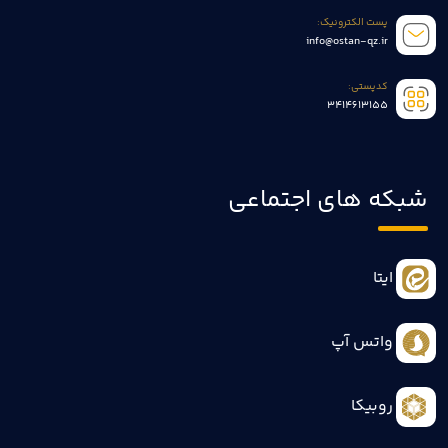
پست الکترونیک:
info@ostan-qz.ir
کدپستی:
3414613155
شبکه های اجتماعی
ایتا
واتس آپ
روبیکا