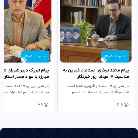
17 مرداد 1405
17 مرداد 1405
پیام محمد نوذری، استاندار قزوین به
پیام تبریک دبیر شورای هم
مناسبت ۱۷ مرداد، روز خبرنگار
مبارزه با مواد مخدر استان ب
مناسبت روز خبرنگار...
در متن پیام استاندار قزوین آمده است :
در متن این پیام آمده است؛ 
«بسم‌الله الرحمن الرحیم» هفدهم...
مرداد، در تقویم افتخارات این س
108
128