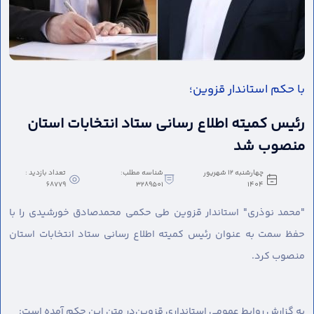
با حکم استاندار قزوین؛
رئیس کمیته اطلاع رسانی ستاد انتخابات استان
منصوب شد
چهارشنبه 12 شهریور
شناسه مطلب:
تعداد بازدید :
68779
3289501
1404
"محمد نوذری" استاندار قزوین طی حکمی محمدصادق خورشیدی را با
حفظ سمت به عنوان رئیس کمیته اطلاع رسانی ستاد انتخابات استان
منصوب کرد.
به گزارش روابط عمومی استانداری قزوین
در متن این حکم آمده است: