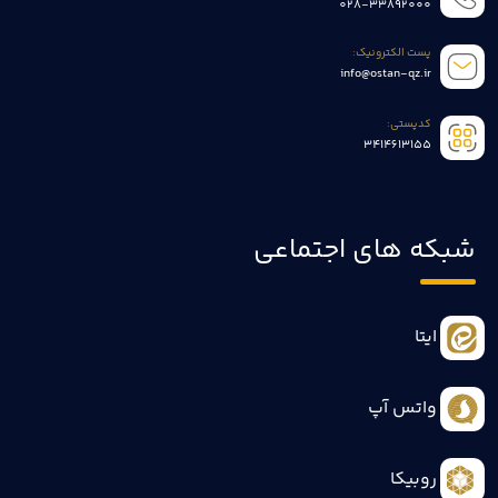
028-33892000
پست الکترونیک:
info@ostan-qz.ir
کدپستی:
3414613155
شبکه های اجتماعی
ایتا
واتس آپ
روبیکا