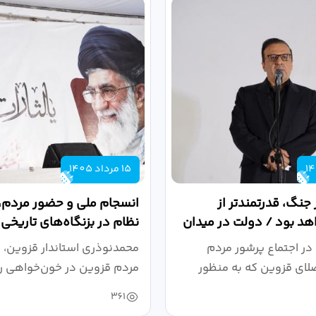
15 مرداد 1405
 جنگ، قدرتمندتر از
انسجام ملی و حضور مردم، ر
د بود / دولت در میدان
نظام در بزنگاه‌های تاریخی
،...
در اجتماع پرشور مردم
محمدنوذری استاندار قزوین، د
لای قزوین که به منظور
مردم قزوین در خون‌خواهی ر
.
حمایت...
361