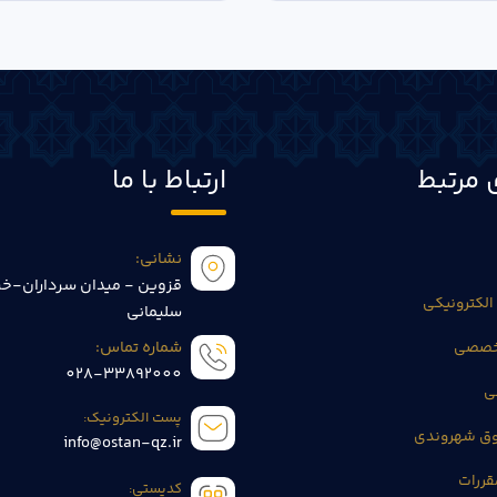
 مرتبط
ارتباط با ما
نشانی:
قزوین - میدان سرداران-خی
الکترونیکی
سلیمانی
تخصصی
شماره تماس:
028-33892000
ی
پست الکترونیک:
وق شهروندی
info@ostan-qz.ir
قررات
کدپستی: