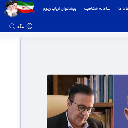
 با ما
سامانه شفافیت
پیشخوان ارباب رجوع