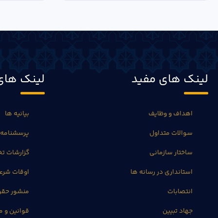
لینک های مفید
لینک های
اهداف و وظایف
بیانیه ها
سوالات متداول
پرسشنامه 
ساختار سازمانی
گزارشات 
استانداری در رسانه ها
اوقات شرع
انتصابات
منشور حق
جهاد تبیین
قوانین و م