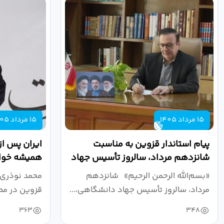
15 مرداد 1405
15 مرداد 1405
پیام استاندار قزوین به مناسبت
ایران پس از
شانزدهم مرداد، سالروز تأسیس جهاد
همیشه خواه
دانشگاهی
نبرد اقتصادی
«بسم‌الله الرحمن الرحیم» شانزدهم
محمد نوذری 
مرداد، سالروز تأسیس جهاد دانشگاهی،...
قزوین در مص
خون‌خواهی..
363
348