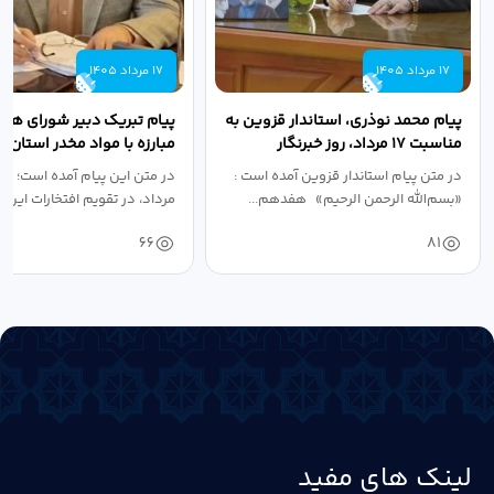
17 مرداد 1405
17 مرداد 1405
پیام محمد نوذری، استاندار قزوین به
پیام تبریک دبیر شورای هم
مناسبت ۱۷ مرداد، روز خبرنگار
مبارزه با مواد مخدر استان ب
مناسبت روز خبرنگار...
در متن پیام استاندار قزوین آمده است :
در متن این پیام آمده است؛ 
«بسم‌الله الرحمن الرحیم» هفدهم...
مرداد، در تقویم افتخارات این س
66
81
لینک های مفید