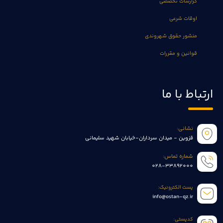
گزارشات تخصصی
اوقات شرعی
منشور حقوق شهروندی
قوانین و مقررات
ارتباط با ما
نشانی:
قزوین - میدان سرداران-خیابان شهید سلیمانی
شماره تماس:
028-33892000
پست الکترونیک:
info@ostan-qz.ir
کدپستی: