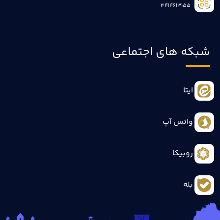
3414613155
شبکه های اجتماعی
ایتا
واتس آپ
روبیکا
بله