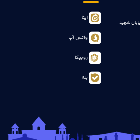
ایتا
ابان شهید
واتس آپ
روبیکا
بله