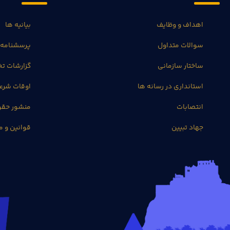
اهداف و وظایف
بیانیه ها
سوالات متداول
پرسشنامه 
ساختار سازمانی
گزارشات 
استانداری در رسانه ها
اوقات شرع
انتصابات
منشور حق
جهاد تبیین
قوانین و م