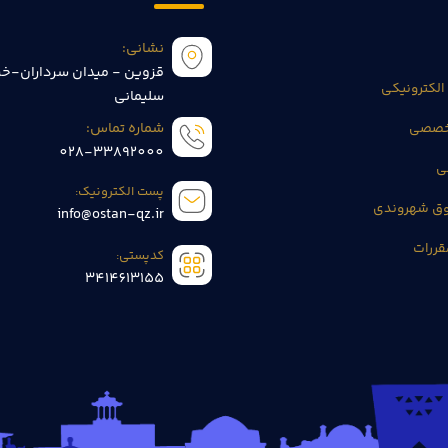
نشانی:
قزوین - میدان سرداران-خی
الکترونیکی
سلیمانی
تخصصی
شماره تماس:
028-33892000
ی
پست الکترونیک:
وق شهروندی
info@ostan-qz.ir
قررات
کدپستی:
3414613155