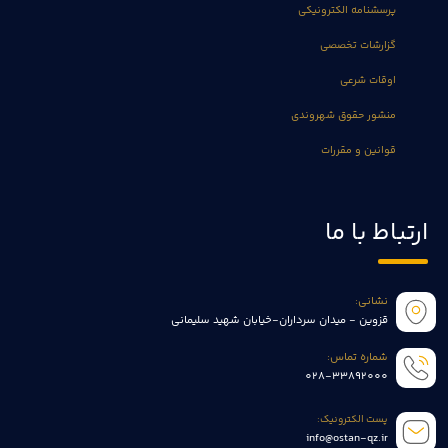
پرسشنامه الکترونیکی
گزارشات تخصصی
اوقات شرعی
منشور حقوق شهروندی
قوانین و مقررات
ارتباط با ما
نشانی:
قزوین - میدان سرداران-خیابان شهید سلیمانی
شماره تماس:
028-33892000
پست الکترونیک:
info@ostan-qz.ir