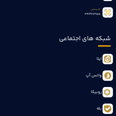
کدپستی:
3414613155
شبکه های اجتماعی
ایتا
واتس آپ
روبیکا
بله