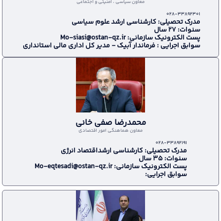
معاون سياسي ، امنيتي و اجتماعی
028-33892301
مدرک تحصیلی: کارشناسی ارشد علوم سیاسی
سنوات: 27 سال
پست الکترونیک سازمانی: Mo-siasi@ostan-qz.ir
سوابق اجرایی : فرماندار آبیک - مدیر کل اداری مالی استانداری
محمدرضا صفی خانی
معاون هماهنگی امور اقتصادی
028-33892191
مدرک تحصیلی: کارشناسی ارشداقتصاد انرژی
سنوات: 35 سال
پست الکترونیک سازمانی: Mo-eqtesadi@ostan-qz.ir
سوابق اجرایی: