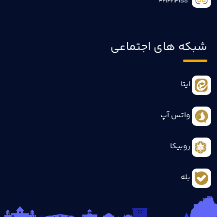
3414613155
شبکه های اجتماعی
ایتا
واتس آپ
روبیکا
بله