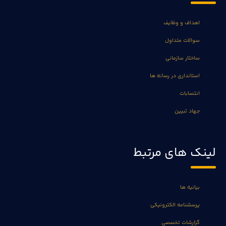
اهداف و وظایف
سوالات متداول
ساختار سازمانی
استانداری در رسانه ها
انتصابات
جهاد تبیین
لینک های مرتبط
بیانیه ها
پرسشنامه الکترونیکی
گزارشات تخصصی