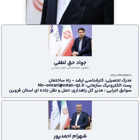
محمد نوذری
استاندار
028-33682872
028-33682873
جواد حق لطفی
معاون هماهنگي امور عمراني
028-33892401
مدرک تحصیلی: کارشناسی ارشد - راه ساختمان
پست الکترونیک سازمانی: Mo-omrani@ostan-qz.ir
سوابق اجرایی : مدیر کل راهداری، حمل و نقل جاده ای استان قزوین
شهرام احمدپور