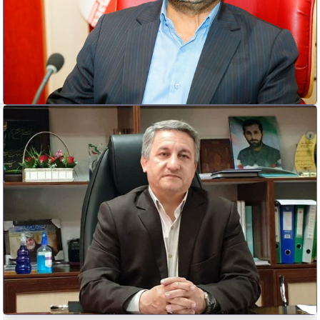
مدرک تحصیلی: کارشناسی ارشد علوم سیاسی
سنوات: 22سال
پست الکترونیک سازمانی: takestan@ostan-qz.ir
سوابق اجرایی :شهردار اقبالیه - معاون فرماندار البرز
مصطفی صالحی
فرماندار بوئین زهرا
028-33892191
مدرک تحصیلی: کارشناسی ارشد فقه و مبانی حقوق
سنوات: 28 سال
پست الکترونیک سازمانی: qazvin@ostan-qz.ir
سوابق اجرایی: شهردار قزوین- فرماندار تاکستان- مدیر کل امور اداری
و مالی استانداری قزوین