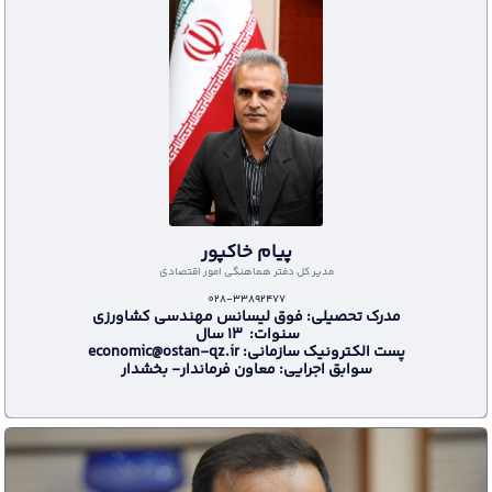
028-33892371
پیام خاکپور
مدير كل دفتر هماهنگي امور اقتصادي
028-33892477
مدرک تحصیلی: فوق لیسانس مهندسی کشاورزی
سنوات: 13 سال
پست الکترونیک سازمانی: economic@ostan-qz.ir
مدرک تحصیلی: کارشناسی ارشد مهندسی نرم افزار
سوابق اجرایی: معاون فرماندار- بخشدار
سنوات: 11 سال
پست الکترونیک سازمانی: it@ostan-qz.ir
سوابق اجرایی :