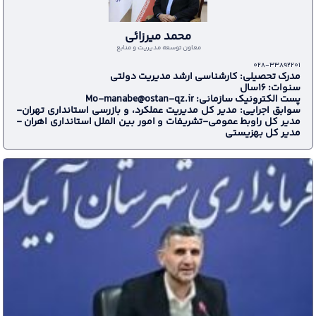
محمد میرزائی
معاون توسعه مدیریت و منابع
028-33892201
مدرک تحصیلی: کارشناسی ارشد مدیریت دولتی
سنوات: 16سال
پست الکترونیک سازمانی: Mo-manabe@ostan-qz.ir
سوابق اجرایی: مدیر کل مدیریت عملکرد، و بازرسی استانداری تهران-
مدرک تحصیلی: لیسانس مدیریت دولتی
مدیر کل راوبط عمومی-تشریفات و امور بین الملل استانداری اهران -
سنوات: 29سال
مدیر کل بهزیستی
پست الکترونیک سازمانی: abyek@ostan-qz.ir
سوابق اجرایی: معاون دفتر امنیتی و انتظامی- معاون فرماندار