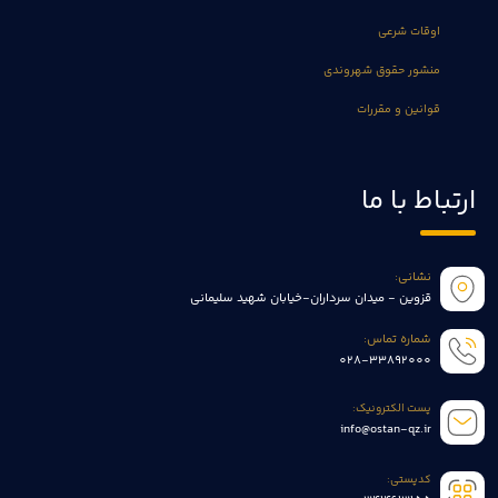
اوقات شرعی
منشور حقوق شهروندی
قوانین و مقررات
ارتباط با ما
نشانی:
قزوین - میدان سرداران-خیابان شهید سلیمانی
شماره تماس:
028-33892000
پست الکترونیک:
info@ostan-qz.ir
کدپستی: