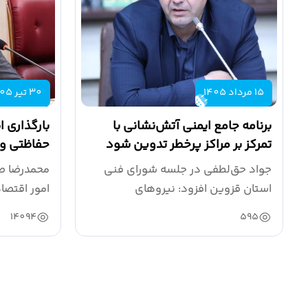
15 مرداد 1405
30 تیر 1405
برنامه جامع ایمنی آتش‌نشانی با
بارگذاری ا
تمرکز بر مراکز پرخطر تدوین شود
حفاظتی و
جواد حق‌لطفی در جلسه شورای فنی
محمدرضا ص
استان قزوین افزود: نیروهای
امور اقتصا
آتش‌نشانی طی سال...
ستاد...
14094
595