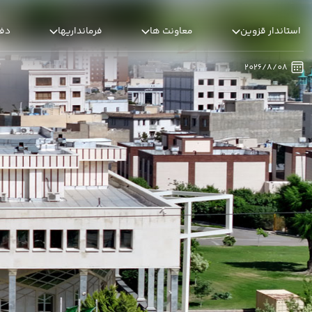
استاندار قزوین - استانداری قزوین
استاندار قزوین
معاونت ها
فرمانداریها
دفا
2026/8/08