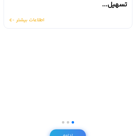
19 فروردین 1405
📸 دیدار استاندار قزوین با خانواده شهید
کاپیتان محمد عزیزی
اطلاعات بیشتر
ادامه