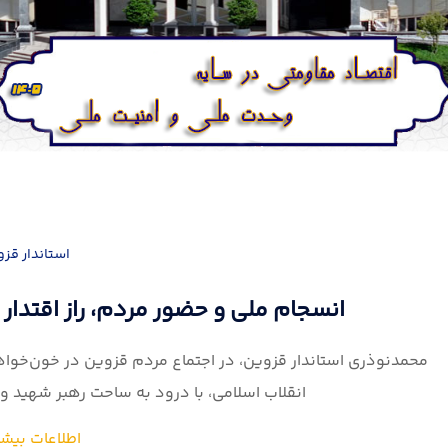
تاکید استاندار قزوین بر رفع محرومیت
محمد نوذری استاندار قزوین در دیدار با عبدالکریم حسین‌زاده م
کشور، ضمن بررسی چالش‌های موجود، بر ضرورت تس
اطلاعات بیشت