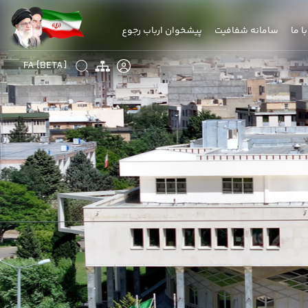
با ما
سامانه شفافیت
پیشخوان ارباب رجوع
FA [BETA]