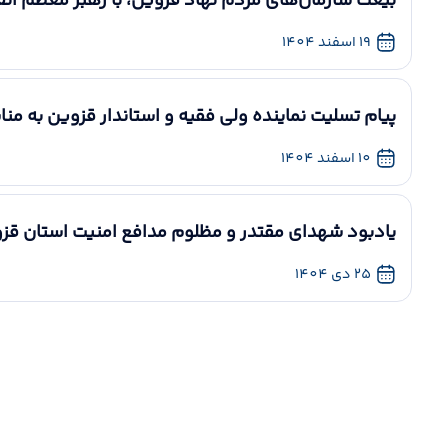
بیعت سازمان‌های مردم نهاد قزوین، با رهبر معظم انقل
19 اسفند 1404
پیام تسلیت نماینده ولی فقیه و استاندار قزوین به من
10 اسفند 1404
یادبود شهدای مقتدر و مظلوم مدافع امنیت استان قزوین _0.25
25 دی 1404