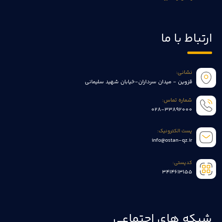
ارتباط با ما
نشانی:
قزوین - میدان سرداران-خیابان شهید سلیمانی
شماره تماس:
028-33892000
پست الکترونیک:
info@ostan-qz.ir
کدپستی:
3414613155
شبکه های اجتماعی