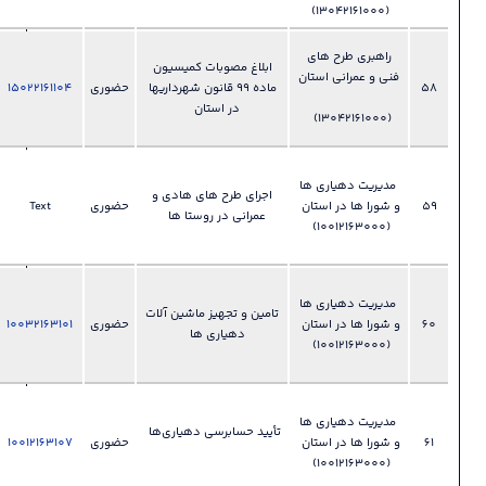
عمرانی
028-
ي
ابلاغ مصوبات کمیسیون
33892410
تان
ماده 99 قانون شهرداریها
حضوری
15022161104
فایل
دفتر امور
?
در استان
فنی و
عمرانی
028-
ها
33892425
اجرای طرح های هادی و
تان
حضوری
Text
فایل
دفتر امور
?
عمرانی در روستا ها
روستایی و
شوراها
028-
ها
33892425
تامین و تجهیز ماشین آلات
تان
حضوری
10032163101
فایل
دفتر امور
?
دهیاری ها
روستایی و
شوراها
028-
ها
33892425
تأیید حسابرسی دهیاری‌ها
تان
حضوری
10012163107
فایل
دفتر امور
?
روستایی و
شوراها