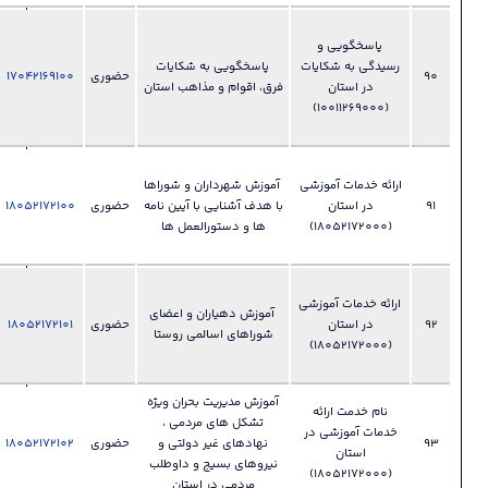
028-
33892150
ات
پاسخگویی به شکایات
دفتر مدیریت
حضوری
17042169100
فایل
?
فرق، اقوام و مذاهب استان
عملکرد ،
بازرسی و
امور حقوقی
028-
زشی
آموزش شهرداران و شوراها
33892214
با هدف آشنایی با آیین نامه
حضوری
18052172100
فایل
دفتر برنامه
?
ها و دستورالعمل ها
ریزی و
آموزش
028-
زشی
33892214
آموزش دهیاران و اعضای
حضوری
18052172101
فایل
دفتر برنامه
?
شوراهای اسالمی روستا
ریزی و
آموزش
آموزش مدیریت بحران ویژه
028-
تشکل های مردمی ،
33892214
در
نهادهای غیر دولتی و
حضوری
18052172102
فایل
دفتر برنامه
?
نیروهای بسیج و داوطلب
ریزی و
مردمی در استان
آموزش