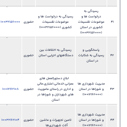
انتخابات
028-
رسیدگی به درخواست ها و
33892305
ات
موضوعات تقسیمات
حضوری
10032156000
فایل
دفتر
?
ن
کشوری (10032156000)
سیاسی و
انتخابات
028-
33892150
رسیدگی به اختلافات بین
دفتر مدیریت
ات
دستگاههای اجرایی استان
حضوری
فایل
?
عملکرد ،
بازرسی و
امور حقوقی
ابلاغ دستورالعمل های
028-
 ها
عمرانی،خدماتی،اعتباری،مالی
33892455
ان
و اداری در راستای ماموریت
حضوری
10012162108
فایل
دفتر امور
?
های شهرداران و شوراها در
شهری و
استان
شوراها
028-
 ها
33892455
ان
تامین تجهیزات و ماشین
حضوری
10032162104
فایل
دفتر امور
?
آلات شهرداری‌ها
شهری و