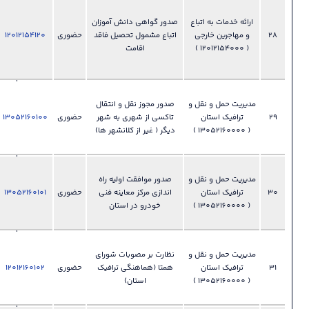
028-
33892355
 خدمات به اتباع
صدور گواهی دانش آموزان
​​​​​​​ دفتر اتباع و
اتباع مشمول تحصیل فاقد
حضوری
12012154120
فایل
?
امور
اقامت
مهاجرین
خارجی
028-
ل و
صدور مجوز نقل و انتقال
33892410
تاکسی از شهری به شهر
حضوری
13052160100
فایل
دفتر امور
?
دیگر ( غیر از کلانشهر ها)
فنی و
عمرانی
028-
ل و
صدور موافقت اولیه راه
33892410
اندازی مرکز معاینه فنی
حضوری
13052160101
فایل
دفتر امور
?
خودرو در استان
فنی و
عمرانی
028-
ل و
نظارت بر مصوبات شورای
33892410
همتا (هماهنگی ترافیک
حضوری
12012160102
فایل
دفتر امور
?
استان)
فنی و
عمرانی