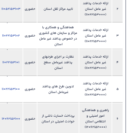
028-
ند
33892335
ن
تایید مراکز ثقل استان
حضوری
11052153103
فایل
?
دفتر پدافند
غیر عامل
هماهنگی و همکاری با
028-
ند
مراکز و سازمان های کشوری
33892335
ن
حضوری
11022153102
فایل
?
در خصوص پدافند غیر عامل
دفتر پدافند
استان
غیر عامل
028-
ند
نظارت بر اجرای طرحهای
33892335
ن
پدافند غیرعامل سطح
حضوری
11022153101
فایل
?
دفتر پدافند
استان
غیر عامل
028-
ند
تدوین طرح های پدافند
33892335
ن
حضوری
11022153100
فایل
?
غیرعامل استان
دفتر پدافند
غیر عامل
028-
گی
33892330
پرداخت خسارت ناشی از
حضوری
‫‪12062152100
فایل
​​​​​​​دفتر
?
حوادت امنیتی در استان
انتظامی و
امنیتی