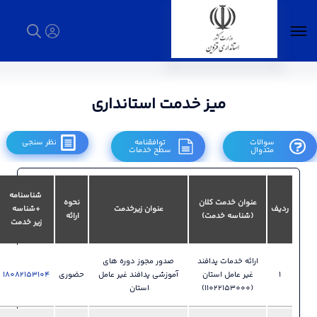
 خدمت استانداری
استانداری - استانداری قزوین
توافقنامه
نظر سنجی
سطح خدمات
شماره
شناسنامه
ن
نحوه
راهنمای
تماس و
عنوان زیرخدمت
+شناسه
FAQ
ارائه
استفاده
نام واحد
زیر خدمت
پاسخگو
028-
ند
صدور مجوز دوره های
33892335
ن
آموزشی پدافند غیر عامل
حضوری
18082153104
فایل
?
دفتر پدافند
استان
غیر عامل