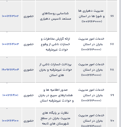
028-
ها
33892425
شناسایی روستاهای
تان
حضوری
10012163102
فایل
دفتر امور
?
مستعد تاسیس دهیاری
روستایی و
شوراها
028-
یت
ارائه گزارش مخاطرات و
33892450
ن
خسارات ناشی از وقوع
حضوری
10012164103
فایل
?
مدیریت
حوادث غیرمترقبه
بحران
028-
یت
پرداخت خسارات ناشی از
33892450
ن
حوادت غیرمترقبه و بحران
حضوری
19092164104
فایل
?
مدیریت
های استان
بحران
028-
یت
صدور اطلاعیه ها و
33892450
ن
هشدارهای سریع در بحران
حضوری
10012164101
فایل
?
مدیریت
و حوادث غیرمترقبه استان
بحران
نظارت بر پایگاه های
028-
یت
مدیریت بحران در سطح
33892450
ن
حضوری
10012164100
فایل
?
شهرستان های تابعه
مدیریت