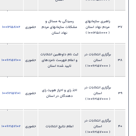
فرهنگی
028-
ای
رسیدگی به مسائل و
33892345
ن
مشکلات سازمانهای مردم
حضوری
10012158102
فایل
دفتر امور
?
نهاد استان
اجتماعی و
فرهنگی
028-
در
ثبت نام داوطلبین انتخابات
33892305
و اعلام فهرست نامزدهای
حضوری
10062157100
فایل
دفتر
?
تایید شده استان
سیاسی و
انتخابات
028-
در
33892305
اخذ رای و احراز هویت رای
حضوری
10062157101
فایل
دفتر
?
دهندگان در استان
سیاسی و
انتخابات
028-
در
33892305
اعلام نتایج انتخابات
حضوری
10062157102
فایل
دفتر
?
سیاسی و