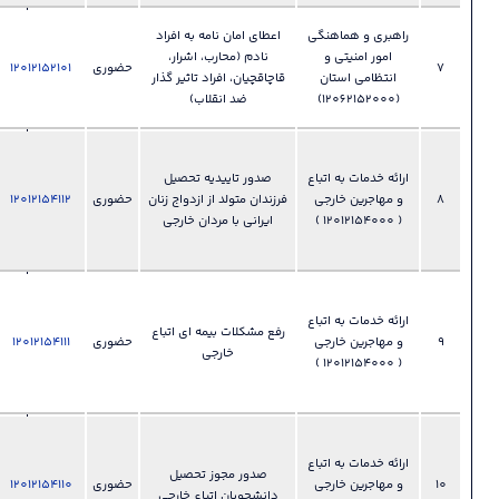
028-
گی
اعطای امان نامه به افراد
33892330
حضوری
‫‪12012152101
فایل
​​​​​​​دفتر
?
قاچاقچیان‫‪،‬‬ افراد تاثیر گذار
انتظامی و
ضد انقلاب)
امنیتی
028-
33892355
 خدمات به اتباع
صدور تاییدیه تحصیل
​​​​​​​ دفتر اتباع و
فرزندان متولد از ازدواج زنان
حضوری
‫‪12012154112
فایل
?
امور
ایرانی با مردان خارجی
مهاجرین
خارجی
028-
33892355
 خدمات به اتباع
رفع مشکلات بیمه ای اتباع
​​​​​​​ دفتر اتباع و
حضوری
‫‪12012154111‬‬
فایل
?
خارجی
امور
مهاجرین
خارجی
028-
33892355
 خدمات به اتباع
صدور مجوز تحصیل
​​​​​​​ دفتر اتباع و
حضوری
‫‪12012154110‬‬
فایل
?
دانشجویان اتباع خارجی
امور