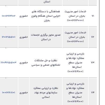
استان
بحران
028-
یت
هماهنگی با دستگاه های
33892450
ن
اجرایی استان هنگام وقوع
حضوری
10012164102
فایل
?
مدیریت
بحران
بحران
028-
یت
صدور مجور برگزاری تجمعات
33892450
ن
حضوری
12012155101
فایل
?
در استان
مدیریت
بحران
028-
ي
33892150
و
نظارت و حل مشکلات
دفتر مدیریت
حضوری
17042155103
فایل
?
تشکلهای صنفی و سیاسی
عملکرد ،
بازرسی و
امور حقوقی
028-
ي
33892150
و
نظارت و ارزیابی عملکرد
دفتر مدیریت
سازمانهای مردم نهاد
حضوری
10012168101
فایل
?
عملکرد ،
استانی
بازرسی و
امور حقوقی