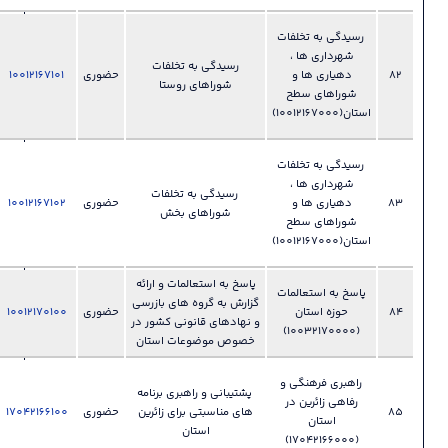
028-
ات
33892150
رسیدگی به تخلفات
دفتر مدیریت
حضوری
10012167101
فایل
?
شوراهای روستا
عملکرد ،
بازرسی و
امور حقوقی
028-
ات
33892150
رسیدگی به تخلفات
دفتر مدیریت
حضوری
10012167102
فایل
?
شوراهای بخش
عملکرد ،
بازرسی و
امور حقوقی
پاسخ به استعالمات و ارائه
028-
ات
گزارش به گروه های بازرسی
33892114
حضوری
10012170100
فایل
?
و نهادهای قانونی کشور در
حوزه
خصوص موضوعات استان
استاندار
028-
 و
پشتیبانی و راهبری برنامه
33892345
ر
های مناسبتی برای زائرین
حضوری
17042166100
فایل
دفتر امور
?
استان
اجتماعی و