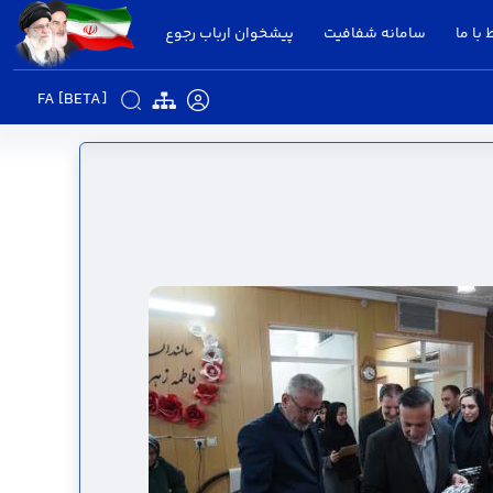
 با ما
سامانه شفافیت
پیشخوان ارباب رجوع
FA [BETA]
اری قزوین