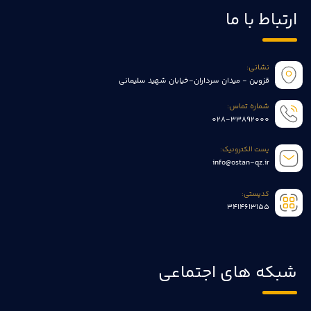
ارتباط با ما
نشانی:
قزوین - میدان سرداران-خیابان شهید سلیمانی
شماره تماس:
028-33892000
پست الکترونیک:
info@ostan-qz.ir
کدپستی:
3414613155
شبکه های اجتماعی