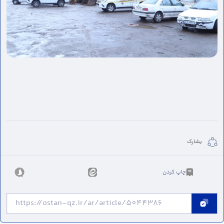
يشارك
چاپ کردن