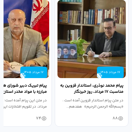
17 مرداد 1405
17 مرداد 1405
پیام محمد نوذری، استاندار قزوین به
پیام تبریک دبیر شورای هم
مناسبت ۱۷ مرداد، روز خبرنگار
مبارزه با مواد مخدر استان ب
مناسبت روز خبرنگار...
در متن پیام استاندار قزوین آمده است :
در متن این پیام آمده است؛ 
«بسم‌الله الرحمن الرحیم» هفدهم...
مرداد، در تقویم افتخارات این س
74
88