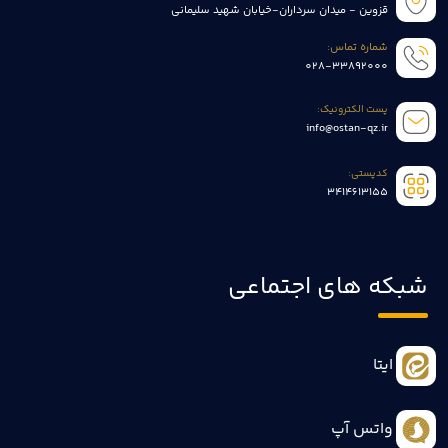
قزوین - میدان سرداران-خیابان شهید سلیمانی
شماره تماس:
028-33892000
پست الکترونیک:
info@ostan-qz.ir
کدپستی:
3414613155
شبکه های اجتماعی
ایتا
واتس آپ