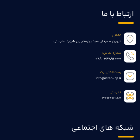
ارتباط با ما
نشانی:
قزوین - میدان سرداران-خیابان شهید سلیمانی
شماره تماس:
028-33892000
پست الکترونیک:
info@ostan-qz.ir
کدپستی:
3414613155
شبکه های اجتماعی