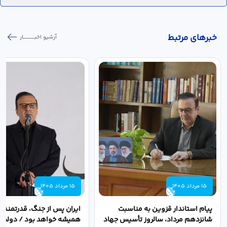
خبر‌های مرتبط
آرشیو اخبـــــــــــار
15 مرداد 1405
15 مرداد 1405
پیام استاندار قزوین به مناسبت
ایران پس از جنگ، قدرتمندتر 
شانزدهم مرداد، سالروز تأسیس جهاد
همیشه خواهد بود / دولت د