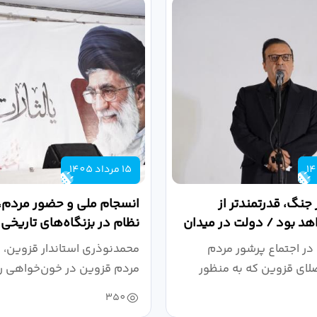
15 مرداد 1405
 جنگ، قدرتمندتر از
انسجام ملی و حضور مردم، ر
د بود / دولت در میدان
نظام در بزنگاه‌های تاریخی
،...
در اجتماع پرشور مردم
محمدنوذری استاندار قزوین، د
لای قزوین که به منظور
مردم قزوین در خون‌خواهی ر
.
حمایت...
350