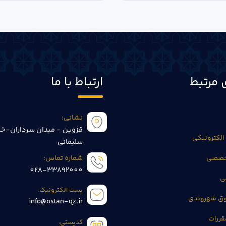
 مرتبط
ارتباط با ما
نشانی:
قزوین - میدان سرداران-خی
الکترونیکی
سلیمانی
تخصصی
شماره تماس:
028-33892000
ی
پست الکترونیک:
وق شهروندی
info@ostan-qz.ir
قررات
کدپستی: