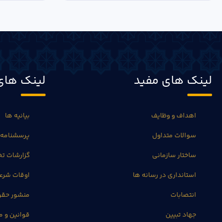
لینک های مفید
لینک های
اهداف و وظایف
بیانیه ها
سوالات متداول
پرسشنامه 
ساختار سازمانی
گزارشات 
استانداری در رسانه ها
اوقات شرع
انتصابات
منشور حق
جهاد تبیین
قوانین و م