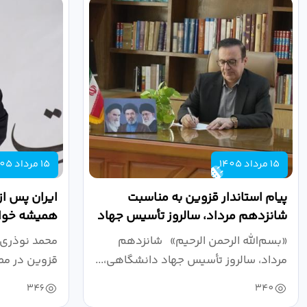
15 مرداد 1405
15 مرداد 1405
پیام استاندار قزوین به مناسبت
ایران پس از
شانزدهم مرداد، سالروز تأسیس جهاد
همیشه خواه
دانشگاهی
نبرد اقتصادی
«بسم‌الله الرحمن الرحیم» شانزدهم
محمد نوذری 
مرداد، سالروز تأسیس جهاد دانشگاهی،...
قزوین در مص
خون‌خواهی..
346
340