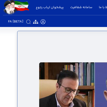
 با ما
سامانه شفافیت
پیشخوان ارباب رجوع
FA [BETA]