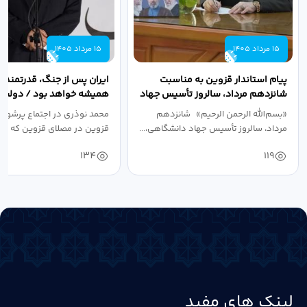
15 مرداد 1405
15 مرداد 1405
پیام استاندار قزوین به مناسبت
ایران پس از جنگ، قدرتمندتر 
شانزدهم مرداد، سالروز تأسیس جهاد
همیشه خواهد بود / دولت د
دانشگاهی
نبرد اقتصادی،...
«بسم‌الله الرحمن الرحیم» شانزدهم
محمد نوذری در اجتماع پرشور 
مرداد، سالروز تأسیس جهاد دانشگاهی،...
قزوین در مصلای قزوین که به 
خون‌خواهی...
134
119
لینک های مفید