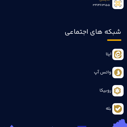
کدپستی:
3414613155
شبکه های اجتماعی
ایتا
واتس آپ
روبیکا
بله