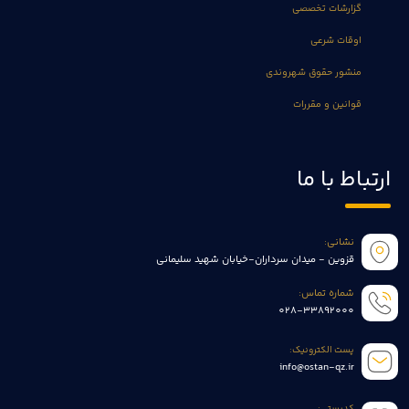
گزارشات تخصصی
اوقات شرعی
منشور حقوق شهروندی
قوانین و مقررات
ارتباط با ما
نشانی:
قزوین - میدان سرداران-خیابان شهید سلیمانی
شماره تماس:
028-33892000
پست الکترونیک:
info@ostan-qz.ir