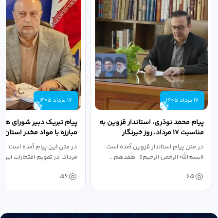
17 مرداد 1405
17 مرداد 1405
پیام محمد نوذری، استاندار قزوین به
پیام تبریک دبیر شورای هم
مناسبت ۱۷ مرداد، روز خبرنگار
مبارزه با مواد مخدر استان ب
مناسبت روز خبرنگار...
در متن پیام استاندار قزوین آمده است :
در متن این پیام آمده است؛ 
«بسم‌الله الرحمن الرحیم» هفدهم...
مرداد، در تقویم افتخارات این س
56
65