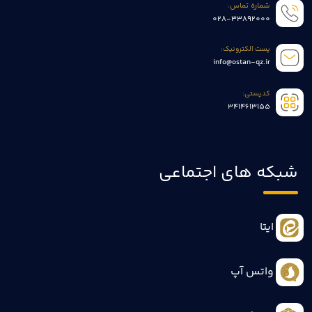
شماره تماس:
028-33892000
پست الکترونیک:
info@ostan-qz.ir
کدپستی:
3414613155
شبکه های اجتماعی
ایتا
واتس آپ