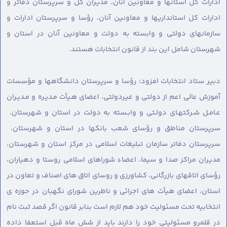
ادارات کل استانها و معاونین آنان، مدیران کل و سرپرستان دفاتر و
ادارات کل استانداریها و معاونین آنان، رؤسا و سرپرستان ادارات و
سازمانهای دولتی و وابسته به دولت و معاونین آنان در استان و
شهرستان شامل این بند از قانون انتخابات هستند.
دبیر ستاد انتخابات افزود: رؤسا و سرپرستان دانشگاهها و مؤسسات
آموزش عالی اعم از دولتی و غیردولتی، اعضای هـیأت مـدیـره و مـدیـران
عـامـل شـرکتهـای دولـتی و وابـسته به دولت در استان و شهرستان،
سرپرستان مناطق و رؤسای شعب بانکها در استان و شهرستان،
سرپرستان دفاتر سازمان تبلیغات اسلامی در مرکز استان و شهرستان،
مدیران مراکز صدا و سیما، اعضاء شوراهای اسلامی روستا و دهیاران،
رؤسای اتاقهای بازرگانی، کشاورزی و روسای اتاق های اصناف و تعاون در
استان، اعضای هیأت های اجرائی و ناظرین شورای نگهبان در حوزه ی
انتخابیه تحت مسئولیت خود هم لازم است بنابر قانون اگر قصد ثبت نام
در قلمرو مسئولیتی خود را دارند باید از شش ماه قبل استعفا داده