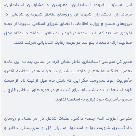
این مسئول افزود: استانداران، معاونین و مشاورین استانداران،
فرمانداران، بخشداران، شهرداران و رؤسای مناطق شهرداری، شاغلین در
نیروهای مسلح و وزارت اطلاعات، اعضای شورای اسلامی شهرها از جمله
افرادی هستند که باید استعفای خود را به بالاترین مقام دستگاه محل
فعالیت ارائه دهند تا بتوانند در عرصه رقابت انتخاباتی شرکت کنند.
مدیر کل سیاسی استانداری خاطر نشان کرد: بر اساس بند ب این ماده
بعضی جایگاه ها هم از داوطلـب شـدن در حـوزه های انتخابیه قلمرو
مأموریت خود محرومند مگر این که شش ماه قبل از ثبت نام از سمت
خود استـعفا داده باشند، اما برای ثبت نام در حوزه های انتخابی خارج از
قلمرو مأموریت خود نیازی به استعفا ندارند.
فتوحی افزود: ائمه جمعه دائمی، قضات شاغل در امر قضاء و رؤسای
دادگستری شهرستانها و استانها، مدیران کل و سرپرستان دفاتر و