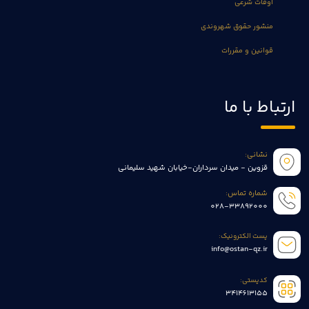
اوقات شرعی
منشور حقوق شهروندی
قوانین و مقررات
ارتباط با ما
نشانی:
قزوین - میدان سرداران-خیابان شهید سلیمانی
شماره تماس:
028-33892000
پست الکترونیک:
info@ostan-qz.ir
کدپستی:
3414613155