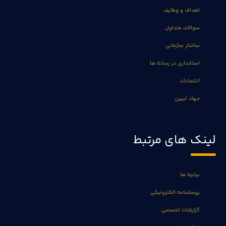
اهداف و وظایف
سوالات متداول
ساختار سازمانی
استانداری در رسانه ها
انتصابات
جهاد تبیین
لینک های مرتبط
بیانیه ها
پرسشنامه الکترونیکی
گزارشات تخصصی