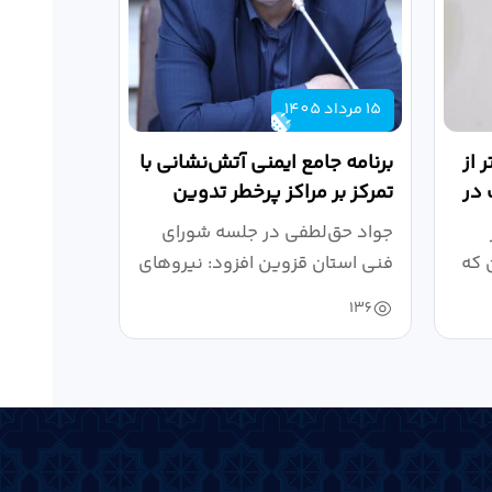
15 مرداد 1405
 از
برنامه جامع ایمنی آتش‌نشانی با
 در
تمرکز بر مراکز پرخطر تدوین
شود
جواد حق‌لطفی در جلسه شورای
 که
فنی استان قزوین افزود: نیروهای
آتش‌نشانی طی سال...
136