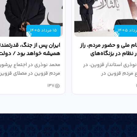
15 مرداد 1405
م ملی و حضور مردم، راز
ایران پس از جنگ، قدرتمندتر
ر نظام در بزنگاه‌های
همیشه خواهد بود / دولت
خی است
میدان نبرد اقتصادی،...
وذری استاندار قزوین، در
محمد نوذری در اجتماع پرشور
ع مردم قزوین در
مردم قزوین در مصلای قزوین
واهی رهبر شهید و حمایت...
به منظور خون‌خواهی...
137