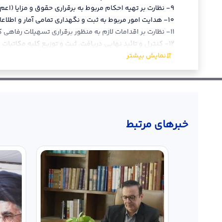
٩- نظارت بر تهیه احکام مربوط به برقراری حقوق و مزایا (اعم از مستمر یا غیرمستمر) در مورد مستخدمین استانداری و واحدهای تابع
١٠- هدایت امور مربوط به ثبت و نگهداری تمامی آمار و اطلاعات پرسنلی بر اساس احکام صادره به منظور استفاده در برآورد اعتبارات جاری استانداری و واحدهای تابع.
١١- نظارت بر اقدامات لازم به منظور برقراری تسهیلات رفاهی کارکنان استانداری و واحدهای تابع.
١٢- کنترل و تائید نهایی دریافت، ثبت و توزیع کلیه مکاتبات عادی استانداری اعم از وارده یا صادره.
خبر‌های مرتبط