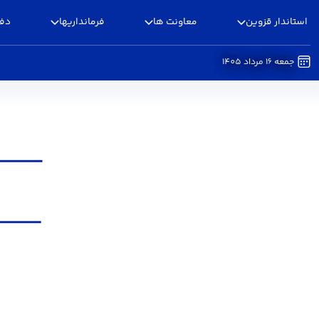
استاندار قزوین
معاونت ها
فرمانداریها
دفا
جمعه 16 مرداد 1405
اداره کل اداری و مالی - استانداری قزوین