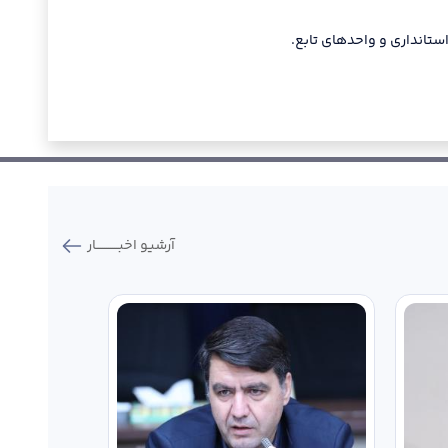
٢١- رسیدگی نهایی به اسناد هزینه ازنظر تکمیل مدارک و انطباق با قوانین و مقررات مربوطه.
٢٢- نظارت بر تهیه فهرست مطالبات کارکنان از بابت دیون سنواتی و غیره و ارسال آنها به مراجع ذیربط.
٢٣- کنترل نحوه نگهداری و تنظیم حساب اعتبارات و تعهدات و دیون و تهیه گزارش های لازم.
٢٤- نظارت بر تهیه لوازم موردنیاز و انجام تعمیرات ساختمان و اموال و اثاثیه استانداری طبق مقررات و حدود اعتبارات.
آرشیو اخبـــــــــــار