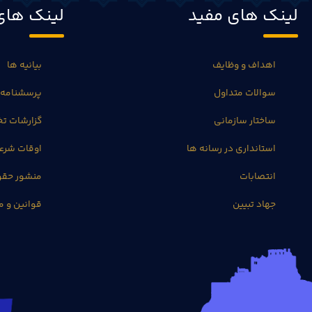
لینک های مفید
لینک های
اهداف و وظایف
بیانیه ها
سوالات متداول
پرسشنامه 
ساختار سازمانی
گزارشات 
استانداری در رسانه ها
اوقات شرع
انتصابات
منشور حق
جهاد تبیین
قوانین و م