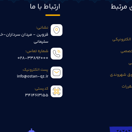
 مرتبط
ارتباط با ما
نشانی:
قزوین - میدان سرداران-خی
الکترونیکی
سلیمانی
تخصصی
شماره تماس:
028-33892000
ی
پست الکترونیک:
وق شهروندی
info@ostan-qz.ir
قررات
کدپستی:
3414613155