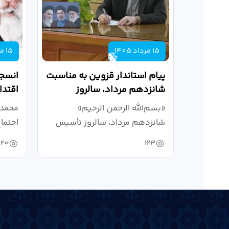
15 مرداد 1405
15 مرداد 1405
پیام استاندار قزوین به مناسبت
انسجا
شانزدهم مرداد، سالروز
اقتدا
تأسیس جهاد دانشگاهی
تاری
«بسم‌الله الرحمن الرحیم»
محمدن
شانزدهم مرداد، سالروز تأسیس
اجتما
جهاد دانشگاهی،...
خون‌خ
120
123