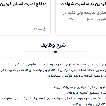
 قزوین به مناسبت شهادت
مدافع امنیت استان قزوین
ه...
_1404.10.25
ظفری نماینده ولی فقیه در
مام جمعه قزوین و دکتر
ی...
2088
شرح وظایف