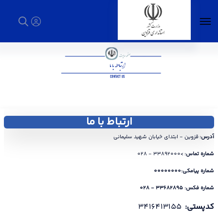
ارتباط با ما - استانداری قزوین
ارتباط با ما
آدرس:
قزوین - ابتدای خیابان شهید سلیمانی
شماره تماس:
>33892000 - 028
شماره پیامکی:00000000
شماره فکس: 33682895 - 028
کدپستی:
3416413155