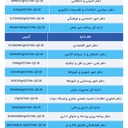
دفتر امنیتی و انتظامی
AMNIATI@OSTAN-QZ.IR
دفتر سیاسی، انتخابات و تقسیمات کشوری
SIASI@OSTAN-QZ.IR
دفتر امور اجتماعی و فرهنگی
EJTEMAEI@OSTAN-QZ.IR
اداره کل پدافند غیر عامل
PADAFAND@OSTAN-QZ.IR
نام اداره
آدرس
دفتر امور اقتصادی
ECONOMIC@OSTAN-QZ.IR
دفتر اشتغال و از سرمایه گذاری
SARMAYE@OSTAN-QZ.IR
دفتر فنی ،حمل و نقل و ترافیک
FANI@OSTAN-QZ.IR
دفتر امور شهری و شوراها
SHAHRI@OSTAN-QZ.IR
دفتر امور روستایی و شوراها
ROSTAI@OSTAN-QZ.IR
اداره کل مدیریت بحران
BOHRAN@OSTAN-QZ.IR
دفتر فناوری اطلاعات،امنیت فضای مجازی وشبکه دولت
IT@OSTAN-QZ.IR
اداره کل اداری و مالی
EDARI@OSTAN-QZ.IR
دفتر برنامه ریزی،بودجه و تحولل اداری
BARNAMEH@OSTAN-QZ.IR
دفتر هماهنگی قاچاق کالا و ارز
QACHAQKALA@OSTAN-QZ.IR