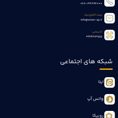
028-33892000
پست الکترونیک:
info@ostan-qz.ir
کدپستی:
3414613155
شبکه های اجتماعی
ایتا
واتس آپ
روبیکا