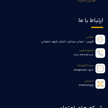
قوانین و مقررات
ارتباط با ما
نشانی:
قزوین - میدان سرداران-خیابان شهید سلیمانی
شماره تماس:
028-33892000
پست الکترونیک:
info@ostan-qz.ir
کدپستی:
3414613155