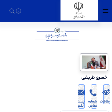
دفتر امور اتباع و مهاجرین خارجی - استانداری
قزوین
خسرو طریقی
ملاقات
شماره
پست
تماس
الکترونیک