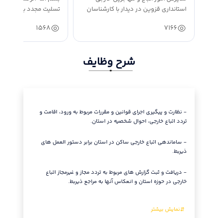
استانداری قزوین در دیدار با کارشناسان
تسلیت مجدد به مناسبت
ارشد...
امت اسلامی،...
1568
7166
شرح وظایف
- انجام ا
بقاء تابع
- نظارت و پیگیری اجرای قوانین و مقررات مربوط به ورود، اقامت و
مدارک مرب
تردد اتباع خارجی، احوال شخصیه در استان.
- مدیریت 
- ساماندهی اتباع خارجی ساکن در استان برابر دستور العمل های
دیپلماتها
ذیربط.
وفق قوانی
مرکز.>
- دریافت و ثبت گزارش های مربوط به تردد مجاز و غیرمجاز اتباع
خارجی در حوزه استان و انعکاس آنها به مراجع ذیربط.
- انجام ا
مراقبتی، 