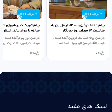
17 مرداد 1405
17 مرداد 1405
پیام محمد نوذری، استاندار قزوین به
پیام تبریک دبیر شورای هم
مناسبت ۱۷ مرداد، روز خبرنگار
مبارزه با مواد مخدر استان ب
مناسبت روز خبرنگار...
در متن پیام استاندار قزوین آمده است :
در متن این پیام آمده است؛ 
«بسم‌الله الرحمن الرحیم» هفدهم...
مرداد، در تقویم افتخارات این س
168
170
لینک های مفید