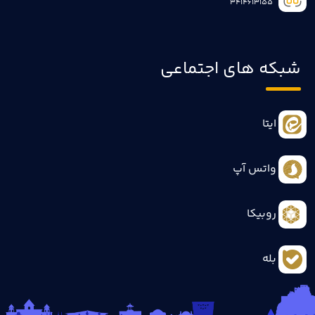
3414613155
شبکه های اجتماعی
ایتا
واتس آپ
روبیکا
بله