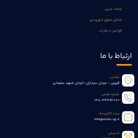
اوقات شرعی
منشور حقوق شهروندی
قوانین و مقررات
ارتباط با ما
نشانی:
قزوین - میدان سرداران-خیابان شهید سلیمانی
شماره تماس:
028-33892000
پست الکترونیک:
info@ostan-qz.ir
کدپستی: