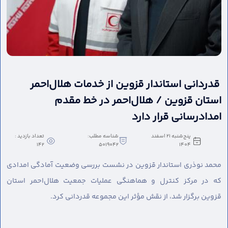
قدردانی استاندار قزوین از خدمات هلال‌احمر
استان قزوین / هلال‌احمر در خط مقدم
امدادرسانی قرار دارد
پنج‌شنبه 21 اسفند
شناسه مطلب:
تعداد بازدید :
142
5019042
1404
محمد نوذری استاندار قزوین در نشست بررسی وضعیت آمادگی امدادی
که در مرکز کنترل و هماهنگی عملیات جمعیت هلال‌احمر استان
قزوین برگزار شد، از نقش مؤثر این مجموعه قدردانی کرد.