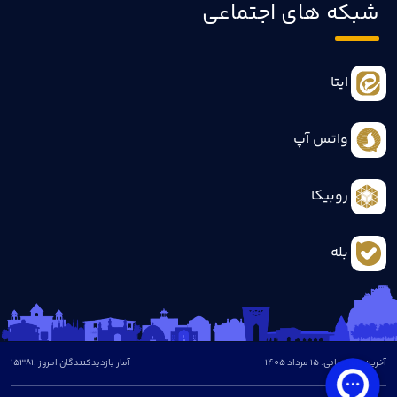
شبکه های اجتماعی
ایتا
واتس آپ
روبیکا
بله
آخرین بروزرسانی: 15 مرداد 1405
آمار بازدیدکنندگان امروز :
15381