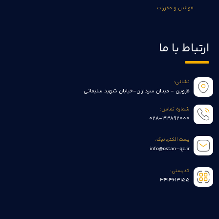
قوانین و مقررات
ارتباط با ما
نشانی:
قزوین - میدان سرداران-خیابان شهید سلیمانی
شماره تماس:
028-33892000
پست الکترونیک:
info@ostan-qz.ir
کدپستی:
3414613155