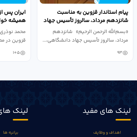
پیام استاندار قزوین به مناسبت
ایران پس از
شانزدهم مرداد، سالروز تأسیس جهاد
همیشه خواه
دانشگاهی
نبرد اقتصادی
«بسم‌الله الرحمن الرحیم» شانزدهم
محمد نوذری 
مرداد، سالروز تأسیس جهاد دانشگاهی،...
قزوین در مص
خون‌خواهی..
105
93
لینک های مفید
لینک های
اهداف و وظایف
بیانیه ها