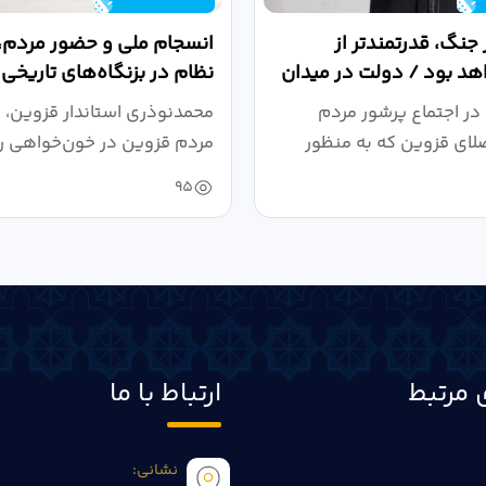
 جنگ، قدرتمندتر از
انسجام ملی و حضور مردم، ر
د بود / دولت در میدان
نظام در بزنگاه‌های تاریخی
،...
در اجتماع پرشور مردم
محمدنوذری استاندار قزوین، د
لای قزوین که به منظور
مردم قزوین در خون‌خواهی ر
.
حمایت...
95
 مرتبط
ارتباط با ما
نشانی: