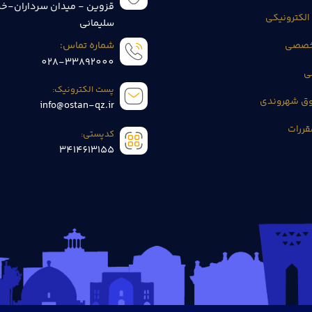
قزوین - میدان سرداران-خی
الکترونیکی
سلیمانی
تخصصی
شماره تماس:
028-33892000
ی
پست الکترونیک:
وق شهروندی
info@ostan-qz.ir
قررات
کدپستی:
3414613155