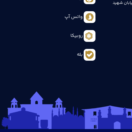
ابان شهید
واتس آپ
روبیکا
بله