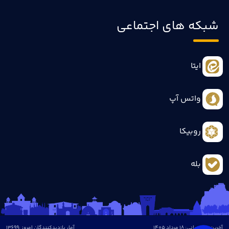
شبکه های اجتماعی
ایتا
واتس آپ
روبیکا
بله
آخرین بروزرسانی: 18 مرداد 1405
آمار بازدیدکنندگان امروز :
13699