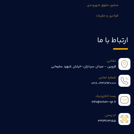
منشور حقوق شهروندی
قوانین و مقررات
ارتباط با ما
نشانی:
قزوین - میدان سرداران-خیابان شهید سلیمانی
شماره تماس:
028-33892000
پست الکترونیک:
info@ostan-qz.ir
کدپستی:
3414613155