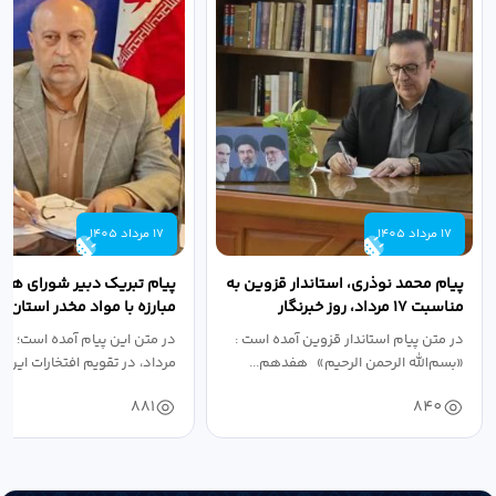
17 مرداد 1405
17 مرداد 1405
پیام محمد نوذری، استاندار قزوین به
پیام تبریک دبیر شورای هم
مناسبت ۱۷ مرداد، روز خبرنگار
مبارزه با مواد مخدر استان ب
مناسبت روز خبرنگار...
در متن پیام استاندار قزوین آمده است :
در متن این پیام آمده است؛ 
«بسم‌الله الرحمن الرحیم» هفدهم...
مرداد، در تقویم افتخارات این س
881
840