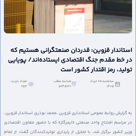
استاندار قزوین: قدردان صنعتگرانی هستیم که
در خط مقدم جنگ اقتصادی ایستاده‌اند/ پویایی
تولید، رمز اقتدار کشور است
سه‌شنبه 05 خرداد
شناسه مطلب:
تعداد بازدید :
253
5245620
1405
به گزارش روابط عمومی استانداری قزوین ،
محمد نوذری استاندار قزوین،
در مراسم افتتاح واحد صنعتی «ایمرگاز» که با حضور معاون اقتصادی
وزیر کشور برگزار شد، با تجلیل از پایداری تولیدکنندگان گفت: از تمام