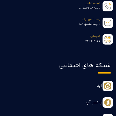
شماره تماس:
028-33892000
پست الکترونیک:
info@ostan-qz.ir
کدپستی:
3414613155
شبکه های اجتماعی
ایتا
واتس آپ