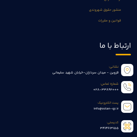
منشور حقوق شهروندی
قوانین و مقررات
ارتباط با ما
نشانی:
قزوین - میدان سرداران-خیابان شهید سلیمانی
شماره تماس:
028-33892000
پست الکترونیک:
info@ostan-qz.ir
کدپستی:
3414613155