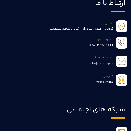
ارتباط با ما
نشانی:
قزوین - میدان سرداران-خیابان شهید سلیمانی
شماره تماس:
028-33892000
پست الکترونیک:
info@ostan-qz.ir
کدپستی:
3414613155
شبکه های اجتماعی