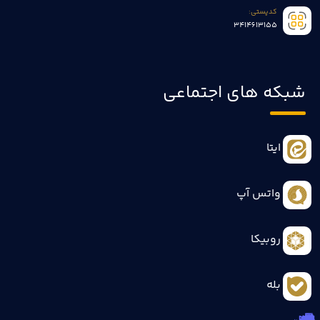
کدپستی:
3414613155
شبکه های اجتماعی
ایتا
واتس آپ
روبیکا
بله