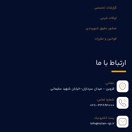
گزارشات تخصصی
اوقات شرعی
منشور حقوق شهروندی
قوانین و مقررات
ارتباط با ما
نشانی:
قزوین - میدان سرداران-خیابان شهید سلیمانی
شماره تماس:
028-33892000
پست الکترونیک:
info@ostan-qz.ir