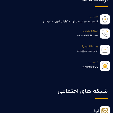
نشانی:
قزوین - میدان سرداران-خیابان شهید سلیمانی
شماره تماس:
028-33892000
پست الکترونیک:
info@ostan-qz.ir
کدپستی:
3414613155
شبکه های اجتماعی
ایتا