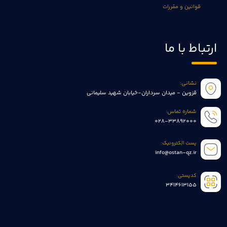
قوانین و مقررات
ارتباط با ما
نشانی:
قزوین - میدان سرداران-خیابان شهید سلیمانی
شماره تماس:
028-33892000
پست الکترونیک:
info@ostan-qz.ir
کدپستی:
3414613155