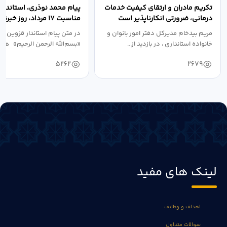
تکریم مادران و ارتقای کیفیت خدمات
پیام محمد نوذری، استاندار 
درمانی، ضرورتی انکارناپذیر است
مناسبت ۱۷ مرداد، روز خبرنگار
مریم بیدخام مدیرکل دفتر امور بانوان و
در متن پیام استاندار قزوین آ
خانواده استانداری ، در بازدید از...
«بسم‌الله الرحمن الرحیم» هفد
5262
2679
لینک های مفید
اهداف و وظایف
سوالات متداول