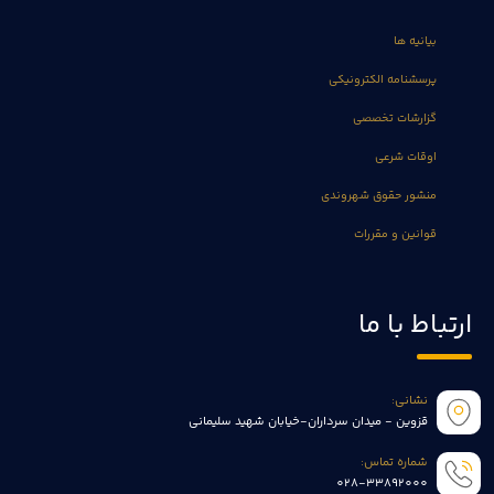
بیانیه ها
پرسشنامه الکترونیکی
گزارشات تخصصی
اوقات شرعی
منشور حقوق شهروندی
قوانین و مقررات
ارتباط با ما
نشانی:
قزوین - میدان سرداران-خیابان شهید سلیمانی
شماره تماس:
028-33892000