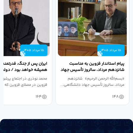
15 مرداد 1405
15 مرداد 1405
پیام استاندار قزوین به مناسبت
ایران پس از جنگ، قدرتمندتر 
شانزدهم مرداد، سالروز تأسیس جهاد
همیشه خواهد بود / دولت د
دانشگاهی
نبرد اقتصادی،...
«بسم‌الله الرحمن الرحیم» شانزدهم
محمد نوذری در اجتماع پرشور 
مرداد، سالروز تأسیس جهاد دانشگاهی،...
قزوین در مصلای قزوین که به 
خون‌خواهی...
164
148