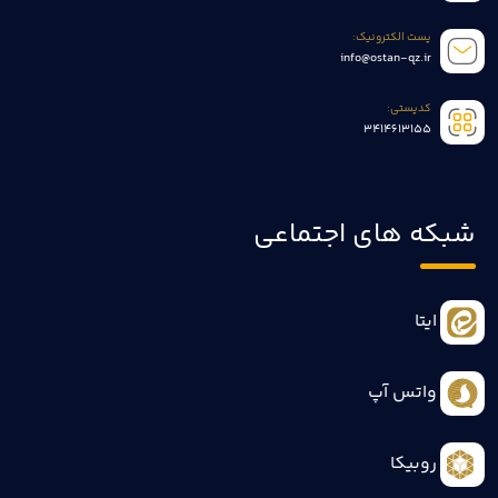
پست الکترونیک:
info@ostan-qz.ir
کدپستی:
3414613155
شبکه های اجتماعی
ایتا
واتس آپ
روبیکا