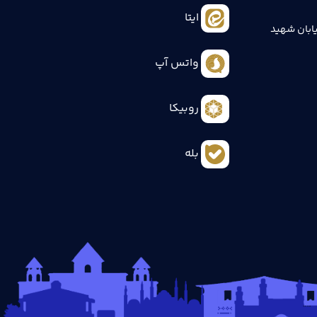
ایتا
ابان شهید
واتس آپ
روبیکا
بله