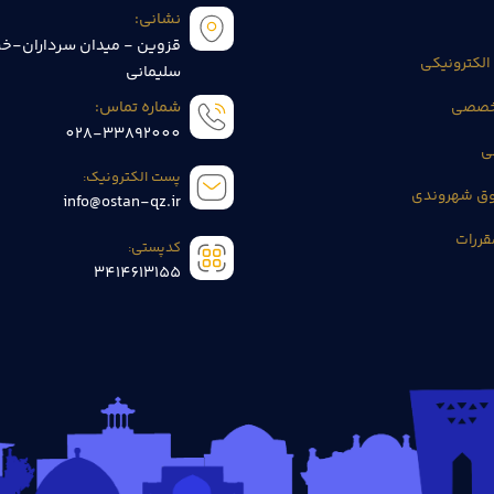
نشانی:
قزوین - میدان سرداران-خی
الکترونیکی
سلیمانی
تخصصی
شماره تماس:
028-33892000
ی
پست الکترونیک:
وق شهروندی
info@ostan-qz.ir
قررات
کدپستی:
3414613155