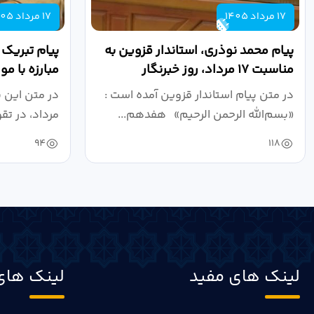
17 مرداد 1405
17 مرداد 1405
پیام محمد نوذری، استاندار قزوین به
پیام تبریک
مناسبت ۱۷ مرداد، روز خبرنگار
مبارزه با م
روز خبرنگار..
در متن پیام استاندار قزوین آمده است :
در متن این 
«بسم‌الله الرحمن الرحیم» هفدهم...
مرداد، در تق
94
118
لینک های مفید
لینک های