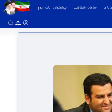
 با ما
سامانه شفافیت
پیشخوان ارباب رجوع