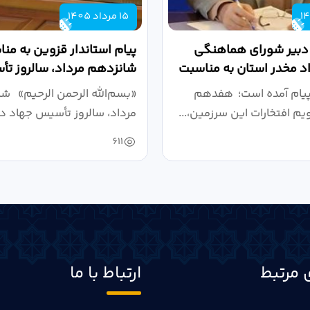
15 مرداد 1405
 دبیر شورای هماهنگی
پیام استاندار قزوین به من
واد مخدر استان به مناسبت
شانزدهم مرداد، سالروز ت
.
دانشگاهی
پیام آمده است؛ هفدهم
«بسم‌الله الرحمن الرحیم» ش
ویم افتخارات این سرزمین،...
مرداد، سالروز تأسیس جهاد دا
611
 مرتبط
ارتباط با ما