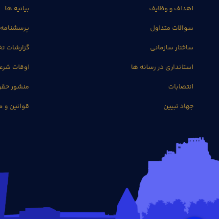
اهداف و وظایف
بیانیه ها
سوالات متداول
پرسشنامه 
ساختار سازمانی
گزارشات 
استانداری در رسانه ها
اوقات شرع
انتصابات
منشور حق
جهاد تبیین
قوانین و م