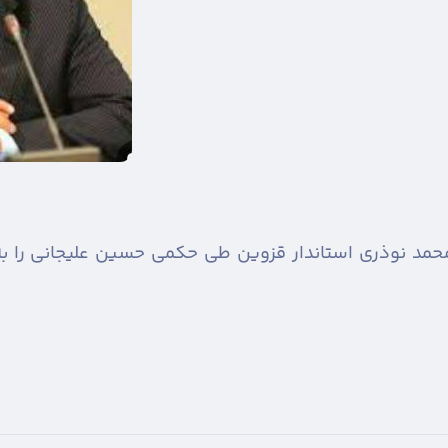
حمد نوذری استاندار قزوین طی حکمی حسین علیجانی را به