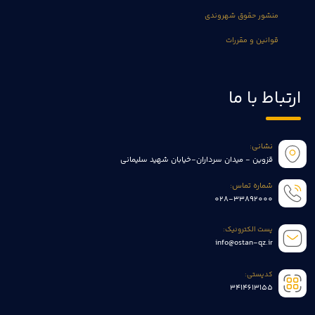
منشور حقوق شهروندی
قوانین و مقررات
ارتباط با ما
نشانی:
قزوین - میدان سرداران-خیابان شهید سلیمانی
شماره تماس:
028-33892000
پست الکترونیک:
info@ostan-qz.ir
کدپستی:
3414613155