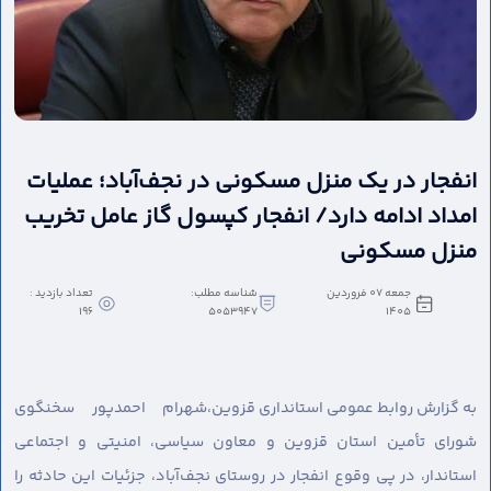
انفجار در یک منزل مسکونی در نجف‌آباد؛ عملیات
امداد ادامه دارد/ انفجار کپسول گاز عامل تخریب
منزل مسکونی
جمعه 07 فروردین
شناسه مطلب:
تعداد بازدید :
196
5053947
1405
به گزارش روابط عمومی استانداری قزوین،
شهرام احمدپور سخنگوی
شورای تأمین استان قزوین و معاون سیاسی، امنیتی و اجتماعی
استاندار، در پی وقوع انفجار در روستای نجف‌آباد، جزئیات این حادثه را