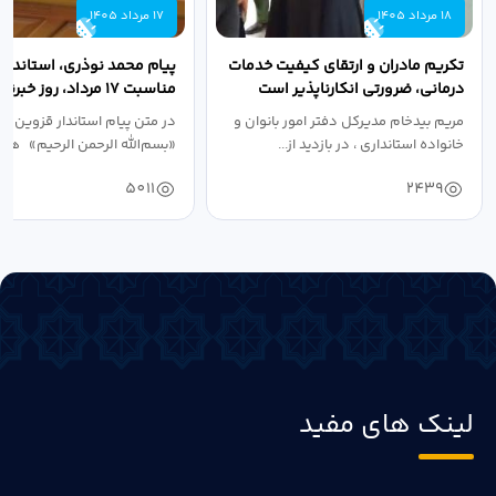
18 مرداد 1405
17 مرداد 1405
تکریم مادران و ارتقای کیفیت خدمات
پیام محمد نوذری، استاندار 
درمانی، ضرورتی انکارناپذیر است
مناسبت ۱۷ مرداد، روز خبرنگار
مریم بیدخام مدیرکل دفتر امور بانوان و
در متن پیام استاندار قزوین آ
خانواده استانداری ، در بازدید از...
«بسم‌الله الرحمن الرحیم» هفد
5011
2439
لینک های مفید