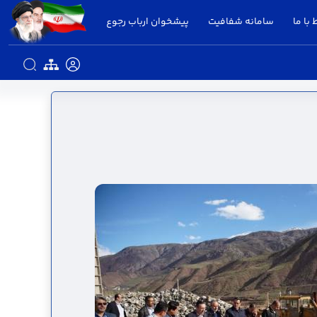
 با ما
سامانه شفافیت
پیشخوان ارباب رجوع
ی و کشاورزی - استانداری قزوین