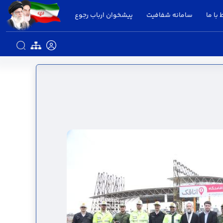
 با ما
سامانه شفافیت
پیشخوان ارباب رجوع
 استانداری قزوین