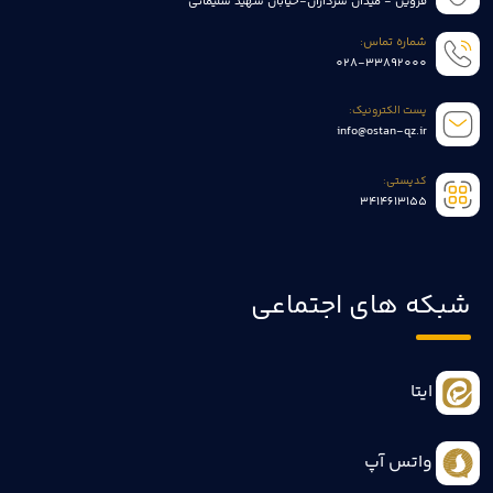
قزوین - میدان سرداران-خیابان شهید سلیمانی
شماره تماس:
028-33892000
پست الکترونیک:
info@ostan-qz.ir
کدپستی:
3414613155
شبکه های اجتماعی
ایتا
واتس آپ