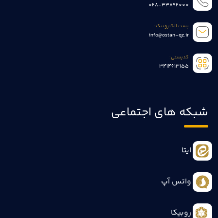
028-33892000
پست الکترونیک:
info@ostan-qz.ir
کدپستی:
3414613155
شبکه های اجتماعی
ایتا
واتس آپ
روبیکا