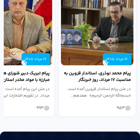
17 مرداد 1405
17 مرداد 1405
پیام محمد نوذری، استاندار قزوین به
پیام تبریک دبیر شورای هم
مناسبت ۱۷ مرداد، روز خبرنگار
مبارزه با مواد مخدر استان ب
مناسبت روز خبرنگار...
در متن پیام استاندار قزوین آمده است :
در متن این پیام آمده است؛ 
«بسم‌الله الرحمن الرحیم» هفدهم...
مرداد، در تقویم افتخارات این س
993
953