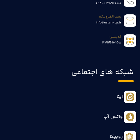
028-33892000
پست الکترونیک:
info@ostan-qz.ir
کدپستی:
3414613155
شبکه های اجتماعی
ایتا
واتس آپ
روبیکا