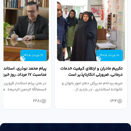
18 مرداد 1405
17 مرداد 1405
تکریم مادران و ارتقای کیفیت خدمات
پیام محمد نوذری، استاندار 
درمانی، ضرورتی انکارناپذیر است
مناسبت ۱۷ مرداد، روز خبرنگار
مریم بیدخام مدیرکل دفتر امور بانوان و
در متن پیام استاندار قزوین آ
خانواده استانداری ، در بازدید از...
«بسم‌الله الرحمن الرحیم» هفد
2281
134