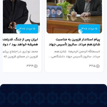
15 مرداد 1405
15 مرداد 1405
پیام استاندار قزوین به مناسبت
ایران پس از جنگ، قدرتمندتر 
شانزدهم مرداد، سالروز تأسیس جهاد
همیشه خواهد بود / دولت د
دانشگاهی
نبرد اقتصادی،...
«بسم‌الله الرحمن الرحیم» شانزدهم
محمد نوذری در اجتماع پرشور 
مرداد، سالروز تأسیس جهاد دانشگاهی،...
قزوین در مصلای قزوین که به 
خون‌خواهی...
334
325