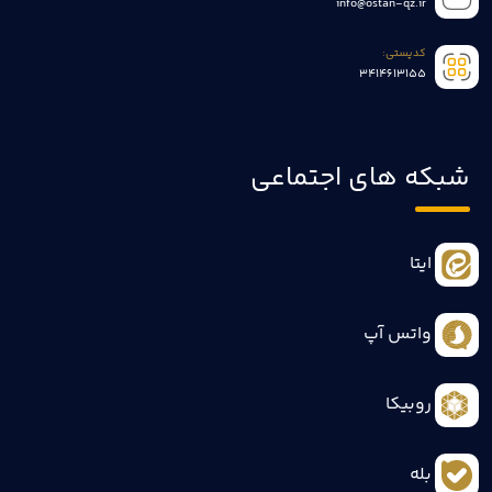
info@ostan-qz.ir
کدپستی:
3414613155
شبکه های اجتماعی
ایتا
واتس آپ
روبیکا
بله