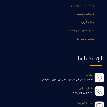
پرسشنامه الکترونیکی
گزارشات تخصصی
اوقات شرعی
منشور حقوق شهروندی
قوانین و مقررات
ارتباط با ما
نشانی:
قزوین - میدان سرداران-خیابان شهید سلیمانی
شماره تماس:
028-33892000
پست الکترونیک: