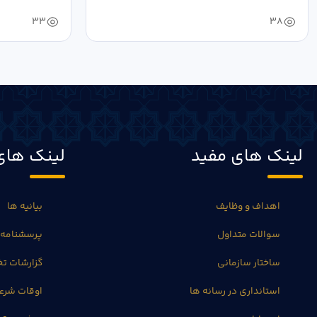
33
38
لینک های مفید
لینک های
اهداف و وظایف
بیانیه ها
سوالات متداول
پرسشنامه 
ساختار سازمانی
گزارشات 
استانداری در رسانه ها
اوقات شرع