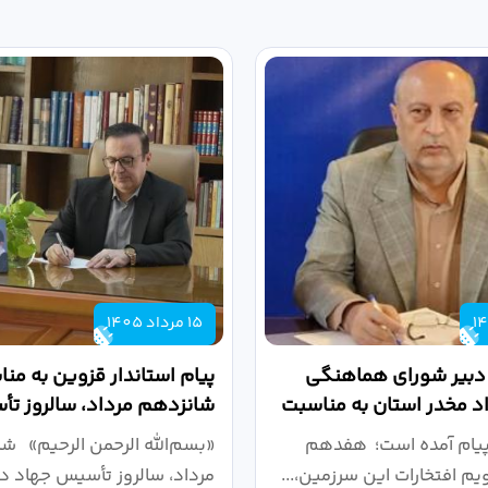
15 مرداد 1405
 دبیر شورای هماهنگی
پیام استاندار قزوین به من
واد مخدر استان به مناسبت
شانزدهم مرداد، سالروز ت
.
دانشگاهی
پیام آمده است؛ هفدهم
«بسم‌الله الرحمن الرحیم» ش
ویم افتخارات این سرزمین،...
مرداد، سالروز تأسیس جهاد دا