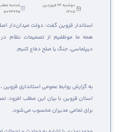
دوشنبه 24 فروردین
شناسه مطلب
5093795
1405
استاندار قزوین گفت: دولت میدان‌دار اص
همه ما موظفیم از تصمیمات نظام در 
دیپلماسی، جنگ یا صلح دفاع کنیم.
به گزارش روابط عمومی استانداری قزوین ،
م
استان قزوین با بیان این مطلب افزود: تصم
برای تمامی مدیران محسوب می‌شود.
محمدنوذری با اشاره به حوادث و تحولات ا