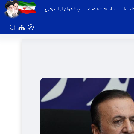
 با ما
سامانه شفافیت
پیشخوان ارباب رجوع
انی در جنگ - استانداری قزوین