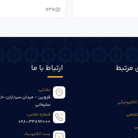
535
 مرتبط
ارتباط با ما
نشانی:
قزوین - میدان سرداران-خی
الکترونیکی
سلیمانی
تخصصی
شماره تماس:
028-33892000
ی
پست الکترونیک: