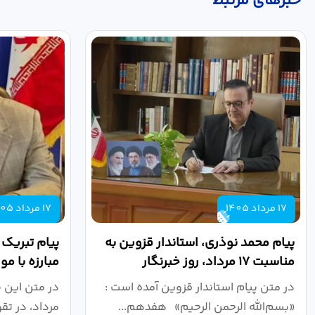
خبر‌های مرتبط
17 مرداد 1405
17 مرداد 1405
پیام محمد نوذری، استاندار قزوین به
پیام تبریک
مناسبت ۱۷ مرداد، روز خبرنگار
مبارزه با م
روز خبرنگار..
در متن پیام استاندار قزوین آمده است :
در متن این 
«بسم‌الله الرحمن الرحیم» هفدهم...
مرداد، در تق