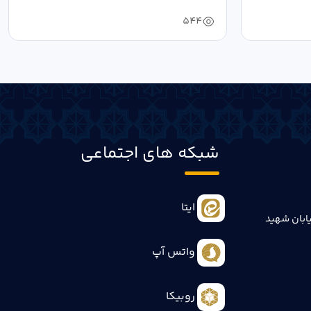
خون‌خواهی...
544
شبکه های اجتماعی
ایتا
ابان شهید
واتس آپ
روبیکا