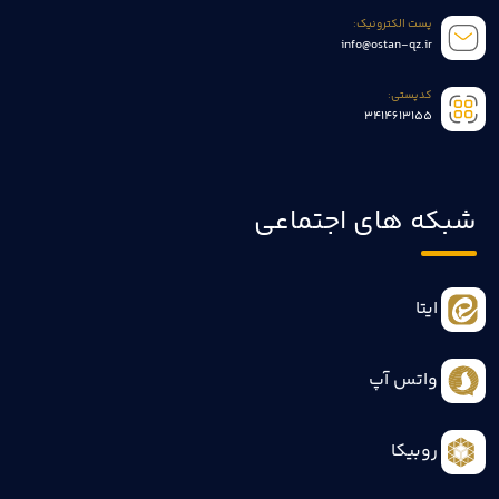
پست الکترونیک:
info@ostan-qz.ir
کدپستی:
3414613155
شبکه های اجتماعی
ایتا
واتس آپ
روبیکا