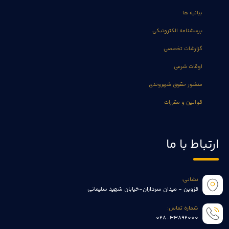
بیانیه ها
پرسشنامه الکترونیکی
گزارشات تخصصی
اوقات شرعی
منشور حقوق شهروندی
قوانین و مقررات
ارتباط با ما
نشانی:
قزوین - میدان سرداران-خیابان شهید سلیمانی
شماره تماس:
028-33892000