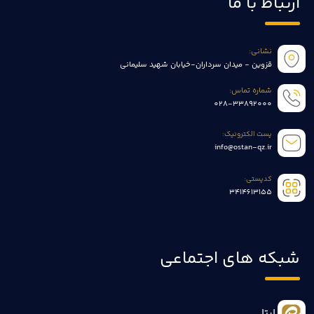
ارتباط با ما
نشانی:
قزوین - میدان سرداران-خیابان شهید سلیمانی
شماره تماس:
028-33892000
پست الکترونیک:
info@ostan-qz.ir
کدپستی:
3414613155
شبکه های اجتماعی
ایتا