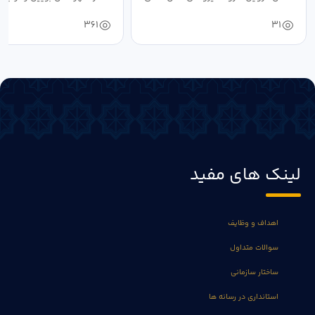
طی سال...
صالحی...
361
31
لینک های مفید
اهداف و وظایف
سوالات متداول
ساختار سازمانی
استانداری در رسانه ها