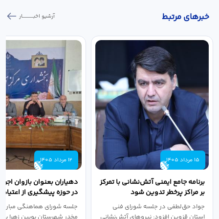
خبر‌های مرتبط
آرشیو اخبـــــــــــار
15 مرداد 1405
12 مرداد 1405
برنامه جامع ایمنی آتش‌نشانی با تمرکز
دهیاران بعنوان بازوان اجرا
بر مراکز پرخطر تدوین شود
در حوزه پیشگیری از اعتیاد ب
مقدم...
جواد حق‌لطفی در جلسه شورای فنی
جلسه شورای هماهنگی مبارزه ب
استان قزوین افزود: نیروهای آتش‌نشانی
مخدر شهرستان بویین زهرا به 