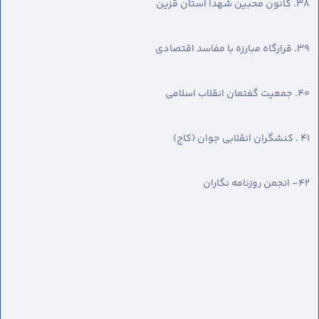
٣٨. کانون محبین شهدا استان قزین
٣٩. قرارگاه مبارزه با مفاسد اقتصادی
٤۰. جمعیت گفتمان انقلاب اسلامی
٤١ . کنشگران انقلابی جوان (کاج)
٤٢- انجمن روزنامه نگاران