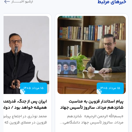
خبر‌های مرتبط
آرشیو اخبـــــــــــار
15 مرداد 1405
15 مرداد 1405
پیام استاندار قزوین به مناسبت
ایران پس از جنگ، قدرتمندتر 
شانزدهم مرداد، سالروز تأسیس جهاد
همیشه خواهد بود / دولت د
دانشگاهی
نبرد اقتصادی،...
«بسم‌الله الرحمن الرحیم» شانزدهم
محمد نوذری در اجتماع پرشور 
مرداد، سالروز تأسیس جهاد دانشگاهی،...
قزوین در مصلای قزوین که به 
خون‌خواهی...