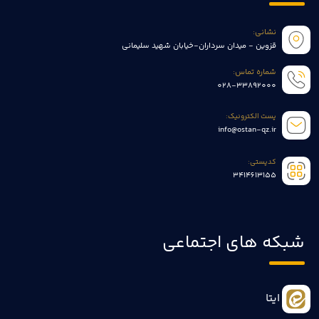
نشانی:
قزوین - میدان سرداران-خیابان شهید سلیمانی
شماره تماس:
028-33892000
پست الکترونیک:
info@ostan-qz.ir
کدپستی:
3414613155
شبکه های اجتماعی
ایتا