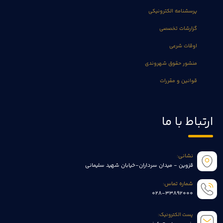
پرسشنامه الکترونیکی
گزارشات تخصصی
اوقات شرعی
منشور حقوق شهروندی
قوانین و مقررات
ارتباط با ما
نشانی:
قزوین - میدان سرداران-خیابان شهید سلیمانی
شماره تماس:
028-33892000
پست الکترونیک: