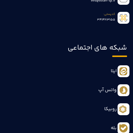
info@ostan-qz.ir
کدپستی:
3414613155
شبکه های اجتماعی
ایتا
واتس آپ
روبیکا
بله