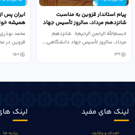
پیام استاندار قزوین به مناسبت
ایران پس از
شانزدهم مرداد، سالروز تأسیس جهاد
همیشه خواه
دانشگاهی
نبرد اقتصادی
«بسم‌الله الرحمن الرحیم» شانزدهم
محمد نوذری 
مرداد، سالروز تأسیس جهاد دانشگاهی،...
قزوین در مص
خون‌خواهی..
150
132
لینک های مفید
لینک های
اهداف و وظایف
بیانیه ها