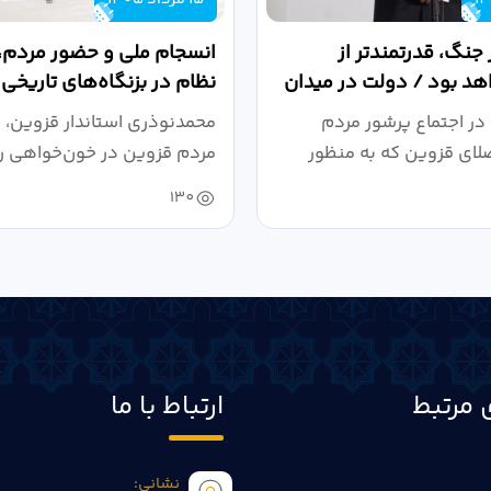
 جنگ، قدرتمندتر از
انسجام ملی و حضور مردم، ر
د بود / دولت در میدان
نظام در بزنگاه‌های تاریخی
،...
در اجتماع پرشور مردم
محمدنوذری استاندار قزوین، د
لای قزوین که به منظور
مردم قزوین در خون‌خواهی ر
.
حمایت...
130
 مرتبط
ارتباط با ما
نشانی: