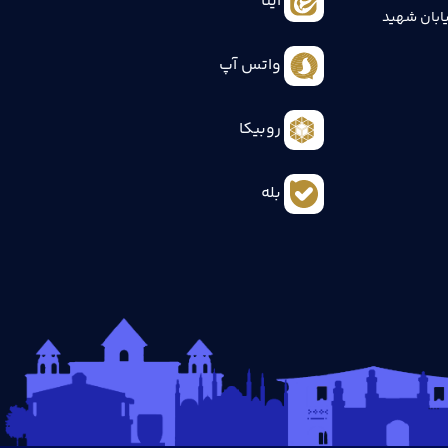
ایتا
ابان شهید
واتس آپ
روبیکا
بله