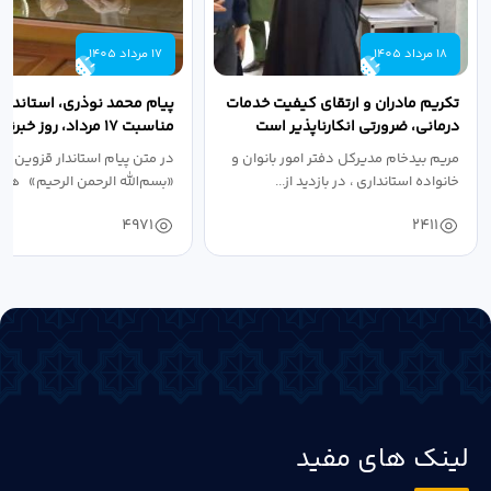
18 مرداد 1405
17 مرداد 1405
تکریم مادران و ارتقای کیفیت خدمات
پیام محمد نوذری، استاندار 
درمانی، ضرورتی انکارناپذیر است
مناسبت ۱۷ مرداد، روز خبرنگار
مریم بیدخام مدیرکل دفتر امور بانوان و
در متن پیام استاندار قزوین آ
خانواده استانداری ، در بازدید از...
«بسم‌الله الرحمن الرحیم» هفد
4971
2411
لینک های مفید