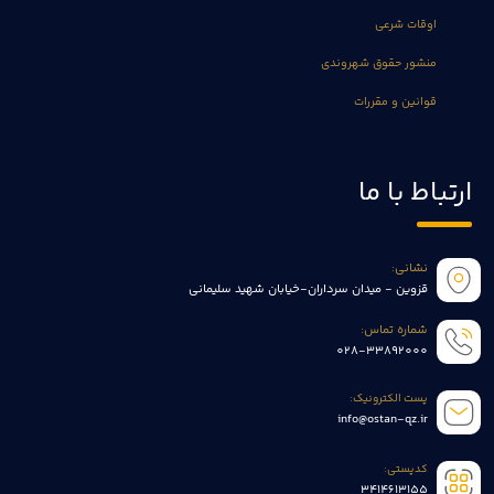
اوقات شرعی
منشور حقوق شهروندی
قوانین و مقررات
ارتباط با ما
نشانی:
قزوین - میدان سرداران-خیابان شهید سلیمانی
شماره تماس:
028-33892000
پست الکترونیک:
info@ostan-qz.ir
کدپستی:
3414613155