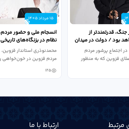
15 مرداد 1405
 جنگ، قدرتمندتر از
انسجام ملی و حضور مردم، ر
د بود / دولت در میدان
نظام در بزنگاه‌های تاریخی
،...
در اجتماع پرشور مردم
محمدنوذری استاندار قزوین، د
لای قزوین که به منظور
مردم قزوین در خون‌خواهی ر
.
حمایت...
125
 مرتبط
ارتباط با ما