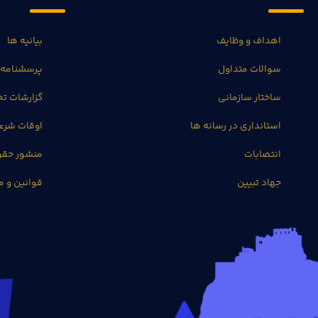
اهداف و وظایف
بیانیه ها
سوالات متداول
پرسشنامه 
ساختار سازمانی
گزارشات 
استانداری در رسانه ها
اوقات شرع
انتصابات
منشور حق
جهاد تبیین
قوانین و م