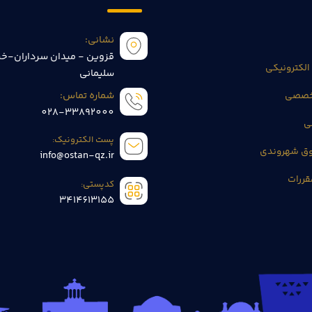
نشانی:
قزوین - میدان سرداران-خی
الکترونیکی
سلیمانی
تخصصی
شماره تماس:
028-33892000
ی
پست الکترونیک:
وق شهروندی
info@ostan-qz.ir
قررات
کدپستی:
3414613155