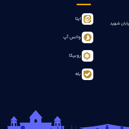
ایتا
ابان شهید
واتس آپ
روبیکا
بله