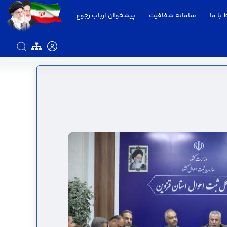
 با ما
سامانه شفافیت
پیشخوان ارباب رجوع
ستانداری قزوین