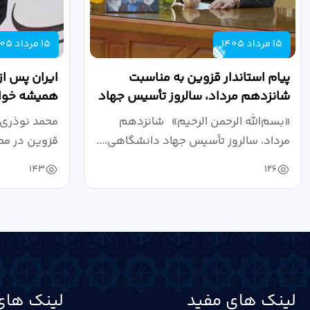
15 مرداد 1405
15 مرداد 1405
پیام استاندار قزوین به مناسبت
ایران پس از
شانزدهم مرداد، سالروز تأسیس جهاد
همیشه خواه
دانشگاهی
نبرد اقتصادی
«بسم‌الله الرحمن الرحیم» شانزدهم
محمد نوذری 
مرداد، سالروز تأسیس جهاد دانشگاهی،...
قزوین در مص
خون‌خواهی..
143
126
لینک های مفید
لینک های